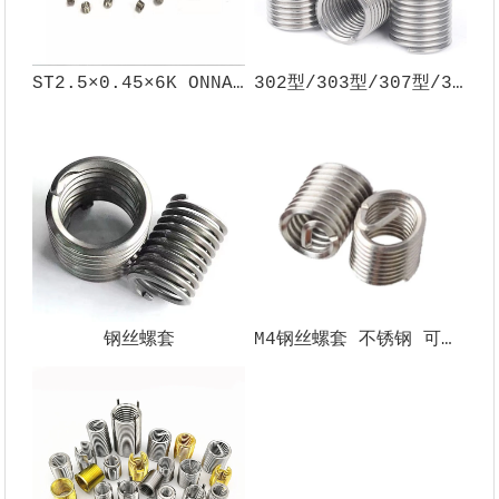
ST2.5×0.45×6K ONNA 技术无尾钢丝螺套 细牙螺纹护套嵌件
302型/303型/307型/308型/348型自攻螺套
钢丝螺套
M4钢丝螺套 不锈钢 可定制丝套 加强螺纹