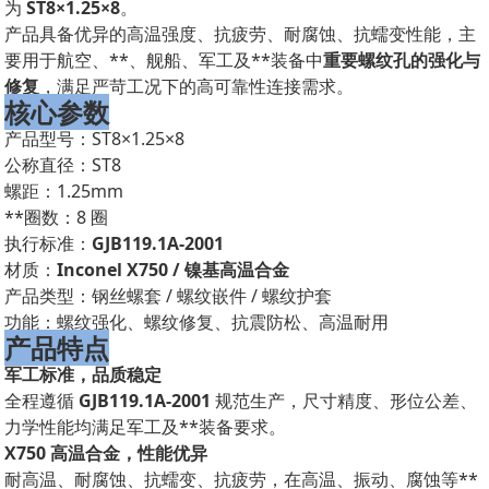
为
ST8×1.25×8
。
产品具备优异的高温强度、抗疲劳、耐腐蚀、抗蠕变性能，主
要用于航空、**、舰船、军工及**装备中
重要螺纹孔的强化与
修复
，满足严苛工况下的高可靠性连接需求。
核心参数
产品型号：ST8×1.25×8
公称直径：ST8
螺距：1.25mm
**圈数：8 圈
执行标准：
GJB119.1A-2001
材质：
Inconel X750 / 镍基高温合金
产品类型：钢丝螺套 / 螺纹嵌件 / 螺纹护套
功能：螺纹强化、螺纹修复、抗震防松、高温耐用
产品特点
军工标准，品质稳定
全程遵循
GJB119.1A-2001
规范生产，尺寸精度、形位公差、
力学性能均满足军工及**装备要求。
X750 高温合金，性能优异
耐高温、耐腐蚀、抗蠕变、抗疲劳，在高温、振动、腐蚀等**