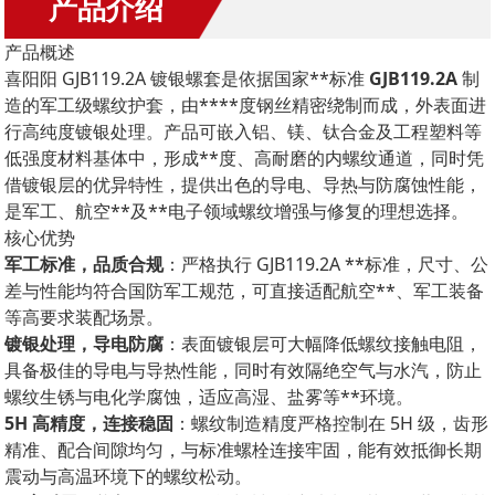
产品介绍
产品概述
喜阳阳 GJB119.2A 镀银螺套是依据国家**标准
GJB119.2A
制
造的军工级螺纹护套，由****度钢丝精密绕制而成，外表面进
行高纯度镀银处理。产品可嵌入铝、镁、钛合金及工程塑料等
低强度材料基体中，形成**度、高耐磨的内螺纹通道，同时凭
借镀银层的优异特性，提供出色的导电、导热与防腐蚀性能，
是军工、航空**及**电子领域螺纹增强与修复的理想选择。
核心优势
军工标准，品质合规
：严格执行 GJB119.2A **标准，尺寸、公
差与性能均符合国防军工规范，可直接适配航空**、军工装备
等高要求装配场景。
镀银处理，导电防腐
：表面镀银层可大幅降低螺纹接触电阻，
具备极佳的导电与导热性能，同时有效隔绝空气与水汽，防止
螺纹生锈与电化学腐蚀，适应高湿、盐雾等**环境。
5H 高精度，连接稳固
：螺纹制造精度严格控制在 5H 级，齿形
精准、配合间隙均匀，与标准螺栓连接牢固，能有效抵御长期
震动与高温环境下的螺纹松动。