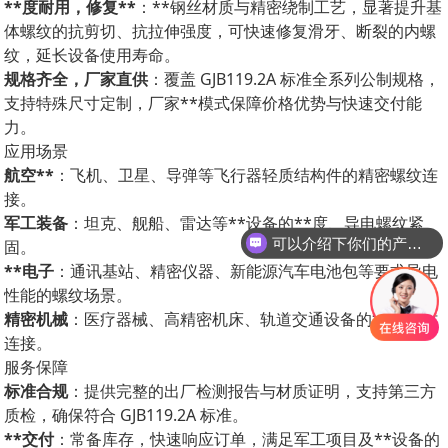
**度耐用，修复**
：**钢丝材质与精密绕制工艺，显著提升基
体螺纹的抗剪切、抗拉伸强度，可快速修复滑牙、断裂的内螺
纹，延长设备使用寿命。
规格齐全，厂家直供
：覆盖 GJB119.2A 标准全系列公制规格，
支持特殊尺寸定制，厂家**模式保障价格优势与快速交付能
力。
应用场景
航空**
：飞机、卫星、导弹等飞行器轻质结构件的精密螺纹连
接。
军工装备
：坦克、舰船、雷达等**设备的**度、导电螺纹紧
可以介绍下你们的产品么？
固。
**电子
：通讯基站、精密仪器、新能源汽车电池包等要求导电
性能的螺纹场景。
精密机械
：医疗器械、高精密机床、轨道交通设备的**度螺纹
连接。
服务保障
标准合规
：提供完整的出厂检测报告与材质证明，支持第三方
质检，确保符合 GJB119.2A 标准。
**交付
：常备库存，快速响应订单，满足军工项目及**设备的