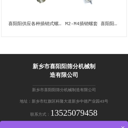
喜阳阳供应各种插销式螺套 非标尺寸碳钢插销护套 带销锁紧螺牙套
M2-M4插销螺套 喜阳阳机械 丝套 不锈钢护套 加强螺纹修复
新乡市喜阳阳筛分机械制
造有限公司
新乡市喜阳阳筛分机械制造有限公司
地址：新乡市红旗区科隆大道新乡中德产业园43号
13525079458
联系方式：
×
免费咨询 →