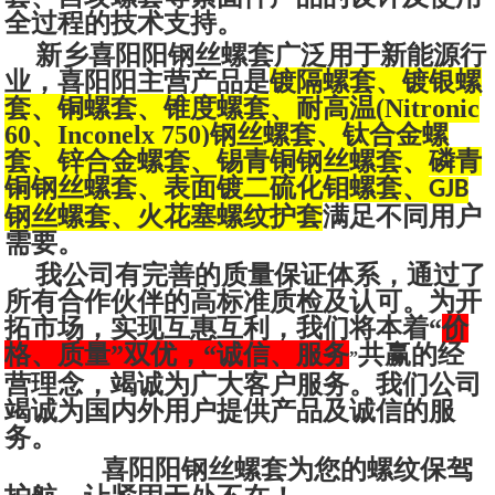
全过程的技术支持。
新乡喜阳阳钢丝螺套广泛用于新能源行
业，喜阳阳
主营
产品是
镀隔螺套、镀银螺
套、铜螺套、锥度螺套、耐高温(Nitronic
60、Inconelx 750)钢丝螺套、钛合金螺
套、锌合金螺套、锡青铜钢丝螺套、磷青
铜钢丝螺套、表面镀二硫化钼螺套、
GJB
钢丝螺套、火花塞螺纹护套
满足不同用户
需要。
我公司有完善的质量保证体系，通过了
所有合作伙伴的高标准质检及认可。为开
拓市场，实现互惠互利，我们将本着“
价
格、质量”双优，“诚信、服务
共赢的经
”
营理念，竭诚为广大客户服务。我们公司
竭诚为国内外用户提供产品及诚信的服
务。
喜阳阳钢丝螺套为您的螺纹保驾