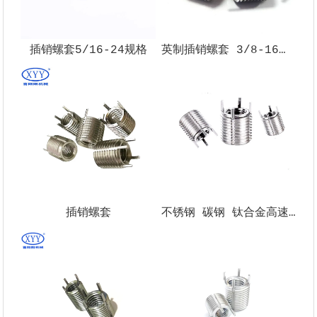
插销螺套5/16-24规格
英制插销螺套 3/8-16内螺纹
插销螺套
不锈钢 碳钢 钛合金高速钢 镀锌 磷化钝化 键锁式螺纹护套 轻型重型 插销螺套