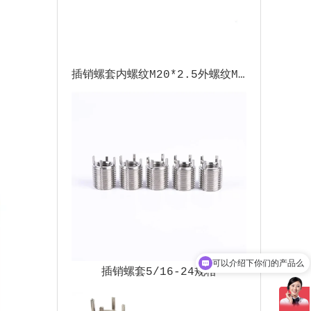
插销螺套内螺纹M20*2.5外螺纹M32*2
可以介绍下你们的产品么
插销螺套5/16-24规格