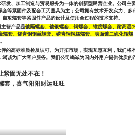
术研发、加工制造与贸易服务为一体的创新型民营企业。公司主
螺套等紧固件及配套工刃量具为主；公司拥有技术开发实力、多
、自攻螺套等紧固件产品的设计及使用全过程的技术支持。
阳
主营
产品是
镀隔螺套、镀银螺套、铜螺套、锥度螺套、耐高温(Ni
合金螺套、锌合金螺套、锡青铜钢丝螺套、磷青铜钢丝螺套、表面镀二硫化钼螺
。
伙伴的高标准质检及认可。为开拓市场，实现互惠互利，我们将
，竭诚为广大客户服务。我们公司竭诚为国内外用户提供优质的
让紧固无处不在！
螺套，喜气阳阳财运旺旺