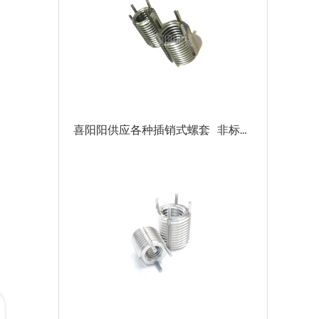
喜阳阳供应各种插销式螺套 非标尺寸碳钢插销护套 带销锁紧螺牙套