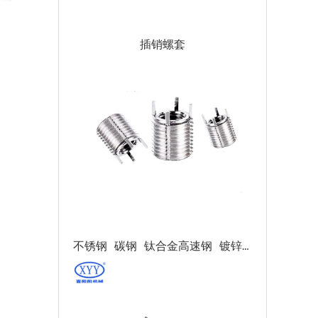
插销螺套
不锈钢 碳钢 钛合金高速钢 镀锌 磷化钝化 键锁式螺纹护套 轻型重型 插销螺套