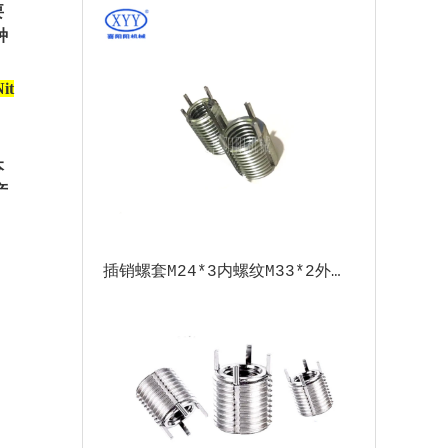
要
种
t
本
产
插销螺套M24*3内螺纹M33*2外螺纹